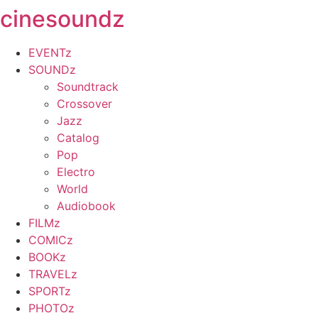
cinesoundz
Zum
Inhalt
springen
EVENTz
SOUNDz
Soundtrack
Crossover
Jazz
Catalog
Pop
Electro
World
Audiobook
FILMz
COMICz
BOOKz
TRAVELz
SPORTz
PHOTOz