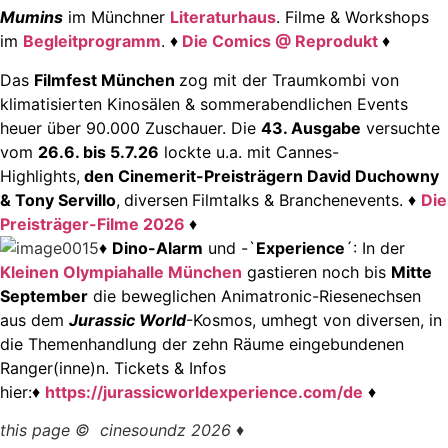
Mumins
im Münchner
Literaturhaus
.
Filme & Workshops
im
Begleitprogramm
. ♦
Die Comics @ Reprodukt
♦
Das
Filmfest München
zog mit der Traumkombi von
klimatisierten Kinosälen & sommerabendlichen Events
heuer über 90.000 Zuschauer. Die
43. Ausgabe
versuchte
vom
26.6. bis 5.7.26
lockte u.a. mit Cannes-
Highlights,
den Cinemerit-Preisträgern David Duchowny
& Tony Servillo
,
diversen
Filmtalks & Branchenevents. ♦
Die
Preisträger-Filme 2026
♦
♦
Dino-Alarm
und -`
Experience
´: In der
Kleinen Olympiahalle München
gastieren noch bis
Mitte
September
die beweglichen Animatronic-Riesenechsen
aus dem
Jurassic World
-Kosmos, umhegt von diversen, in
die Themenhandlung der zehn Räume eingebundenen
Ranger(inne)n.
Tickets & Infos
hier:
♦
https://jurassicworldexperience.com/de
♦
this page © cinesoundz 2026 ♦