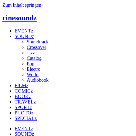
Zum Inhalt springen
cinesoundz
EVENTz
SOUNDz
Soundtrack
Crossover
Jazz
Catalog
Pop
Electro
World
Audiobook
FILMz
COMICz
BOOKz
TRAVELz
SPORTz
PHOTOz
SPECIALz
EVENTz
SOUNDz