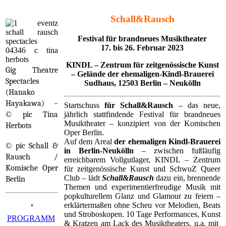
Schall​&​Rausch
Festival für brandneues Musiktheater
17. bis 26. Februar 2023
KINDL – Zentrum für zeitgenössische Kunst
Gig Theatre
– Gelände der ehemaligen-Kindl-Brauerei
Spectacles
Sudhaus, 12503 Berlin – Neukölln
(Hanako
Hayakawa) –
Startschuss
für Schall&Rausch
– das neue,
jährlich stattfindende Festival für brandneues
©
pic Tina
Musiktheater – konzipiert von der Komischen
Herbots
Oper Berlin.
Auf dem Areal
der ehemaligen Kindl-Brauerei
©
pic Schall &
in Berlin-Neukölln
– zwischen fußläufig
Rausch /
erreichbarem Vollgutlager, KINDL – Zentrum
Komische Oper
für zeitgenössische Kunst und SchwuZ Queer
Club – lädt
Schall&Rausch
dazu ein, brennende
Berlin
Themen und experimentierfreudige Musik mit
popkulturellem Glanz und Glamour zu feiern –
erklärtermaßen ohne Scheu vor Melodien, Beats
*
und Stroboskopen. 10 Tage Performances, Kunst
PROGRAMM
& Kratzen am Lack des Musiktheaters, u.a. mit