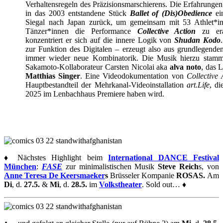
Verhaltensregeln des Präzisionsmarschierens. Die Erfahrungen
in das 2003 entstandene Stück
Ballet of (Dis)Obedience
ein
Siegal nach Japan zurück, um gemeinsam mit 53 Athlet*i
Tänzer*innen die Performance
Collective Action
zu erar
konzentriert er sich auf die innere Logik von
Shudan Kodo
zur Funktion des Digitalen – erzeugt also aus grundlegende
immer wieder neue Kombinatorik. Die Musik hierzu stamm
Sakamoto-Kollaborateur Carsten Nicolai aka
alva noto
, das 
Matthias Singer
. Eine Videodokumentation von
Collective 
Hauptbestandteil der Mehrkanal-Videoinstallation
art.Life
, d
2025 im Lenbachhaus Premiere haben wird.
♦
Nächstes Highlight beim
International DANCE Festival
München
:
FASE
zur minimalistischen Musik
Steve Reich
s,
von
Anne Teresa De Keersmaeker
s
Brüsseler Kompanie
ROSAS.
Am
Di
, d.
27.5.
&
Mi
, d.
28.5.
im
Volkstheater
. Sold out…
♦