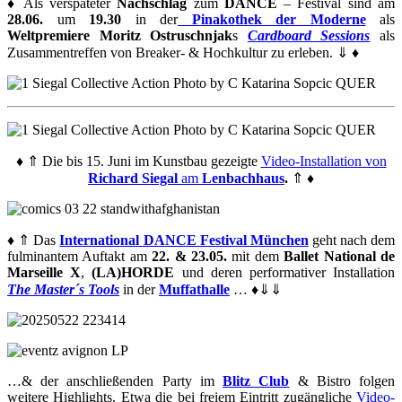
♦ Als verspäteter
Nachschlag
zum
DANCE
– Festival sind am
28.06.
um
19.30
in der
Pinakothek der Moderne
als
Weltpremiere
Moritz Ostruschnjak
s
Cardboard Sessions
als
Zusammentreffen von Breaker- & Hochkultur zu erleben. ⇓ ♦
♦ ⇑ Die bis 15. Juni im Kunstbau gezeigte
Video-Installation von
Richard Siegal
am
Lenbachhaus
.
⇑
♦
♦
⇑
Das
International DANCE Festival München
geht nach dem
fulminantem Auftakt am
22. & 23.05.
mit dem
Ballet National de
Marseille X
,
(LA)HORDE
und deren performativer Installation
The Master´s Tools
in der
Muffathalle
…
♦
⇓⇓
…
& der anschließenden Party im
Blitz Club
& Bistro folgen
weitere Highlights. Etwa die bei freiem Eintritt zugängliche
Video-