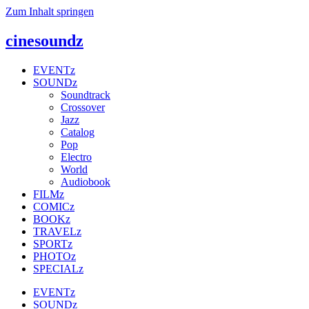
Zum Inhalt springen
cinesoundz
EVENTz
SOUNDz
Soundtrack
Crossover
Jazz
Catalog
Pop
Electro
World
Audiobook
FILMz
COMICz
BOOKz
TRAVELz
SPORTz
PHOTOz
SPECIALz
EVENTz
SOUNDz