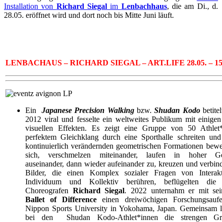
Installation von
Richard Siegal
im
Lenbachhaus
, die am Di., d.
28.05. eröffnet wird und dort noch bis Mitte Juni läuft.
LENBACHAUS – RICHARD SIEGAL – ART.LIFE 28.05. – 15.
Ein
Japanese Precision Walking
bzw.
Shudan Kodo
betite
2012 viral und fesselte ein weltweites Publikum mit einigen
visuellen Effekten. Es zeigt eine Gruppe von 50 Athlet*
perfektem Gleichklang durch eine Sporthalle schreiten und
kontinuierlich verändernden geometrischen Formationen beweg
sich, verschmelzen miteinander, laufen in hoher Ges
auseinander, dann wieder aufeinander zu, kreuzen und verbin
Bilder, die einen Komplex sozialer Fragen von Intera
Individuum und Kollektiv berühren, beflügelten die 
Choreografen
Richard Siegal
. 2022 unternahm er mit se
Ballet of Difference
einen dreiwöchigen Forschungsaufe
Nippon Sports University in Yokohama, Japan. Gemeinsam le
bei den Shudan Kodo-Athlet*innen die strengen Gr