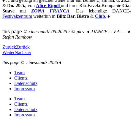
♦
…und gefolgt an gleicher Stelle (nur auf Bühne 2) am
Mi
, d.
28.5.
&
Do. 29.5.
, von
Al
ice
Rip
oll
und ihrer Rio-Favela-Kompanie
Cia.
Suave
mit
ZONA FRANCA
.
Das lebendige DANCE-
Festivalzentrum
weiterhin in
Blitz Bar, Bistro
&
Club
.
♦
this page
© cinesoundz 05-2025 /
© pics:
♦
DANCE – V.A. – ♠
Stefan Rambow
Zurück
Zurück
Weiter
Nächster
this page © cinesoundz 2026 ♦
Team
Clientz
Datenschutz
Impressum
Team
Clientz
Datenschutz
Impressum