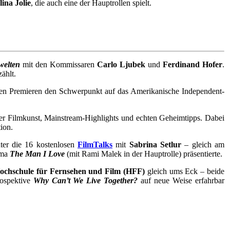
ina Jolie
, die auch eine der Hauptrollen spielt.
welten
mit den Kommissaren
Carlo Ljubek
und
Ferdinand Hofer
.
ählt.
len Premieren den Schwerpunkt auf das Amerikanische Independent-
ler Filmkunst, Mainstream-Highlights und echten Geheimtipps. Dabei
ion.
ter die 16 kostenlosen
FilmTalks
mit
Sabrina Setlur
– gleich am
ama
The Man I Love
(mit Rami Malek in der Hauptrolle) präsentierte.
ochschule für Fernsehen und Film (HFF)
gleich ums Eck – beide
ospektive
Why Can’t We Live Together?
auf neue Weise erfahrbar