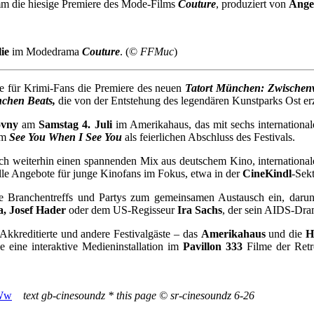
mm die hiesige Premiere des Mode-Films
Couture
, produziert von
Angel
ie
im Modedrama
Couture
. (©
FFMuc
)
e für Krimi-Fans die Premiere des neuen
Tatort München: Zwischen
chen Beats,
die von der Entstehung des legendären Kunstparks Ost erz
ovny
am
Samstag 4. Juli
im Amerikahaus, das mit sechs internationa
lm
See You When I See You
als feierlichen Abschluss des Festivals.
uch weiterhin einen spannenden Mix aus deutschem Kino, internationa
olle Angebote für junge Kinofans im Fokus, etwa in der
CineKindl
-Sekt
 Branchentreffs und Partys zum gemeinsamen Austausch ein, darun
a, Josef Hader
oder dem US-Regisseur
Ira Sachs
, der sein AIDS-Dr
 Akkreditierte und andere Festivalgäste – das
Amerikahaus
und die
H
 eine interaktive Medieninstallation im
Pavillon 333
Filme der Retr
3Ww
text gb-cinesoundz * this page © sr-cinesoundz 6-26