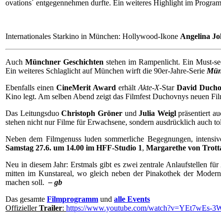
ovations´ entgegennehmen durfte. Ein weiteres Highlight im Progra
Internationales Starkino in München: Hollywood-Ikone
Angelina Jol
Auch
Münchner Geschichten
stehen im Rampenlicht. Ein Must-se
Ein weiteres Schlaglicht auf München wirft die 90er-Jahre-Serie
Mün
Ebenfalls einen
CineMerit Award
erhält
Akte-X-
Star
David Duch
Kino legt. Am selben Abend zeigt das Filmfest Duchovnys neuen Fi
Das Leitungsduo
Christoph Gröner
und
Julia Weigl
präsentiert a
stehen nicht nur Filme für Erwachsene, sondern ausdrücklich auch t
Neben dem Filmgenuss luden sommerliche Begegnungen, intensive
Samstag 27.6. um 14.00 im HFF-Studio 1
,
Margarethe von Trott
Neu in diesem Jahr: Erstmals gibt es zwei zentrale Anlaufstellen für
mitten im Kunstareal, wo gleich neben der Pinakothek der Moderne
machen soll.
– gb
Das gesamte
Filmprogramm
und
alle Events
Offizieller
Trailer
:
https://www.youtube.com/watch?v=YEt7wEs-