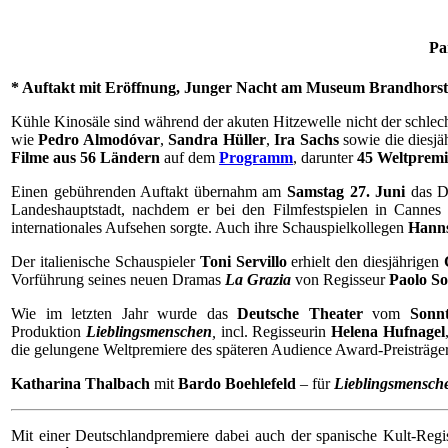
Pa
* Auftakt mit Eröffnung, Junger Nacht am Museum Brandhorst u
Kühle Kinosäle sind während der akuten Hitzewelle nicht der schlec
wie
Pedro Almodóvar
,
Sandra Hüller
,
Ira Sachs
sowie die diesjä
Filme aus 56 Ländern
auf dem
Programm
, darunter
45 Weltpremi
Einen gebührenden Auftakt übernahm am
Samstag 27. Juni
das 
Landeshauptstadt, nachdem er bei den Filmfestspielen in Cannes 
internationales Aufsehen sorgte. Auch ihre Schauspielkollegen
Hanns
Der italienische Schauspieler
Toni Servillo
erhielt den diesjährigen
Vorführung seines neuen Dramas
La Grazia
von Regisseur
Paolo So
Wie im letzten Jahr wurde das
Deutsche Theater
vom
Sonn
Produktion
Lieblingsmenschen
,
incl. Regisseurin
Helena Hufnagel
die gelungene Weltpremiere des späteren Audience Award-Preisträgers
Katharina Thalbach
mit
Bardo Boehlefeld
– für
Lieblingsmensch
Mit einer Deutschlandpremiere dabei auch der spanische Kult-Reg