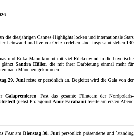
026
en
die diesjährigen Cannes-Highlights locken und internationale Stars
der Leinwand und live vor Ort zu erleben sind. Insgesamt stehen
130
omas und Erika Mann kommt mit viel Rückenwind in die bayerische
e glänzt
Sandra Hüller
, die mit ihrer Darbietung einmal mehr für
ren nach München gekommen.
ag 29. Juni
reiste er persönlich an. Begleitet wird die Gala von der
ser
Galapremieren
. Fast das gesamte Filmteam der Nordpolaris-
ohlstedt
(nebst
Protagonist
Amir Farahani
) feierte am ersten Abend
es Fest
am
Dienstag 30. Juni
persönlich präsentierte und `standing