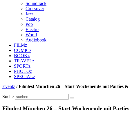
Soundtrack
Crossover
Jazz
Catalog
Pop
Electro
World
Audiobook
FILMz
COMICz
BOOKz
TRAVELz
SPORTz
PHOTOz
SPECIALz
Eventz
/
Filmfest München 26 – Start-Wochenende mit Parties & 
Suche
Filmfest München 26 – Start-Wochenende mit Parties