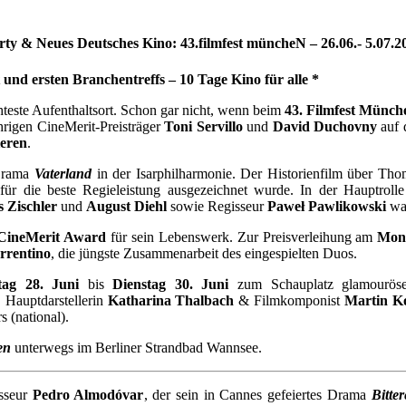
rty & Neues Deutsches Kino: 43.filmfest müncheN – 26.06.- 5.07.2
nd ersten Branchentreffs – 10 Tage Kino für alle *
hteste Aufenthaltsort. Schon gar nicht, wenn beim
43. Filmfest Münch
hrigen CineMerit-Preisträger
Toni Servillo
und
David Duchovny
auf 
eren
.
Drama
Vaterland
in der Isarphilharmonie. Der Historienfilm über Th
für die beste Regieleistung ausgezeichnet wurde. In der Hauptroll
 Zischler
und
August Diehl
sowie Regisseur
Paweł Pawlikowski
wa
CineMerit Award
für sein Lebenswerk. Zur Preisverleihung am
Mont
rrentino
, die jüngste Zusammenarbeit des eingespielten Duos.
tag 28. Juni
bis
Dienstag 30. Juni
zum Schauplatz glamourö
, Hauptdarstellerin
Katharina Thalbach
& Filmkomponist
Martin K
 (national).
en
unterwegs im Berliner Strandbad Wannsee.
isseur
Pedro Almodóvar
, der sein in Cannes gefeiertes Drama
Bitter