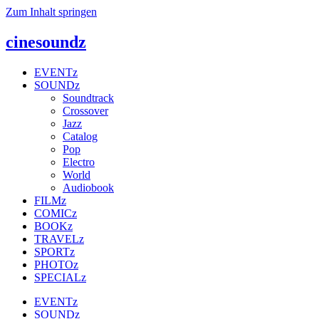
Zum Inhalt springen
cinesoundz
EVENTz
SOUNDz
Soundtrack
Crossover
Jazz
Catalog
Pop
Electro
World
Audiobook
FILMz
COMICz
BOOKz
TRAVELz
SPORTz
PHOTOz
SPECIALz
EVENTz
SOUNDz