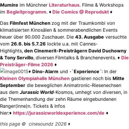
Mumins
im Münchner
Literaturhaus
.
Filme & Workshops
im
Begleitprogramm
. ♦
Die Comics @ Reprodukt
♦
Das
Filmfest München
zog mit der Traumkombi von
klimatisierten Kinosälen & sommerabendlichen Events
heuer über 90.000 Zuschauer. Die
43. Ausgabe
versuchte
vom
26.6. bis 5.7.26
lockte u.a. mit Cannes-
Highlights,
den Cinemerit-Preisträgern David Duchowny
& Tony Servillo
,
diversen
Filmtalks & Branchenevents. ♦
Die
Preisträger-Filme 2026
♦
♦
Dino-Alarm
und -`
Experience
´: In der
Kleinen Olympiahalle München
gastieren noch bis
Mitte
September
die beweglichen Animatronic-Riesenechsen
aus dem
Jurassic World
-Kosmos, umhegt von diversen, in
die Themenhandlung der zehn Räume eingebundenen
Ranger(inne)n.
Tickets & Infos
hier:
♦
https://jurassicworldexperience.com/de
♦
this page © cinesoundz 2026 ♦