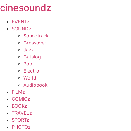
cinesoundz
Zum
Inhalt
springen
EVENTz
SOUNDz
Soundtrack
Crossover
Jazz
Catalog
Pop
Electro
World
Audiobook
FILMz
COMICz
BOOKz
TRAVELz
SPORTz
PHOTOz