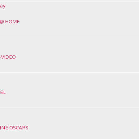
 @ HOME
-VIDEO
EL
HNE OSCARS