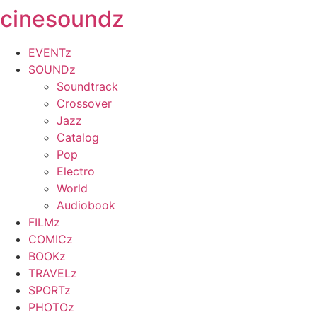
cinesoundz
Zum
Inhalt
springen
EVENTz
SOUNDz
Soundtrack
Crossover
Jazz
Catalog
Pop
Electro
World
Audiobook
FILMz
COMICz
BOOKz
TRAVELz
SPORTz
PHOTOz