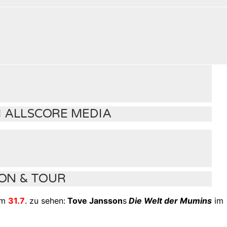
I ALLSCORE MEDIA
ION & TOUR
um
31.7
. zu sehen:
Tove Jansson
s
Die Welt der Mumins
im