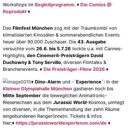
Workshops im
Begleitprogramm
. ♦
Die Comics @
Reprodukt
♦
Das
Filmfest München
zog mit der Traumkombi von
klimatisierten Kinosälen & sommerabendlichen Events
heuer über 90.000 Zuschauer. Die
43. Ausgabe
versuchte vom
26.6. bis 5.7.26
lockte u.a. mit Cannes-
Highlights,
den Cinemerit-Preisträgern David
Duchowny & Tony Servillo
,
diversen
Filmtalks &
Branchenevents. ♦
Die Preisträger-Filme 2026
♦
♦
Dino-Alarm
und -`
Experience
´: In der
Kleinen Olympiahalle München
gastieren noch bis
Mitte September
die beweglichen Animatronic-
Riesenechsen aus dem
Jurassic World
-Kosmos, umhegt
von diversen, in die Themenhandlung der zehn Räume
eingebundenen Ranger(inne)n.
Tickets & Infos
hier:
♦
https://jurassicworldexperience.com/de
♦