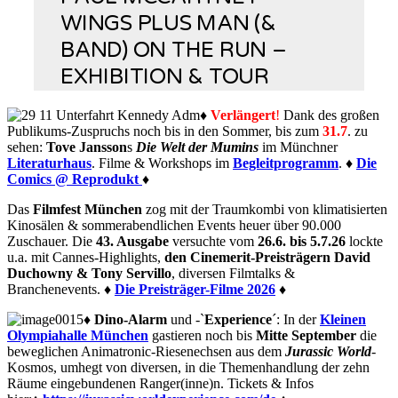
WINGS PLUS MAN (&
BAND) ON THE RUN –
EXHIBITION & TOUR
♦
Verlängert
!
Dank des großen
Publikums-Zuspruchs noch bis in den Sommer, bis zum
31.7
. zu
sehen:
Tove Jansson
s
Die Welt der Mumins
im Münchner
Literaturhaus
.
Filme & Workshops im
Begleitprogramm
. ♦
Die
Comics @ Reprodukt
♦
Das
Filmfest München
zog mit der Traumkombi von klimatisierten
Kinosälen & sommerabendlichen Events heuer über 90.000
Zuschauer. Die
43. Ausgabe
versuchte vom
26.6. bis 5.7.26
lockte
u.a. mit Cannes-Highlights,
den Cinemerit-Preisträgern David
Duchowny & Tony Servillo
,
diversen
Filmtalks &
Branchenevents. ♦
Die Preisträger-Filme 2026
♦
♦
Dino-Alarm
und -`
Experience
´: In der
Kleinen
Olympiahalle München
gastieren noch bis
Mitte September
die
beweglichen Animatronic-Riesenechsen aus dem
Jurassic World
-
Kosmos, umhegt von diversen, in die Themenhandlung der zehn
Räume eingebundenen Ranger(inne)n.
Tickets & Infos