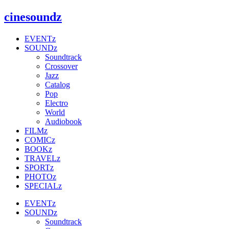
Zum
cinesoundz
Inhalt
springen
EVENTz
SOUNDz
Soundtrack
Crossover
Jazz
Catalog
Pop
Electro
World
Audiobook
FILMz
COMICz
BOOKz
TRAVELz
SPORTz
PHOTOz
SPECIALz
EVENTz
SOUNDz
Soundtrack