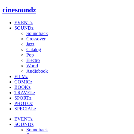
Zum
cinesoundz
Inhalt
springen
EVENTz
SOUNDz
Soundtrack
Crossover
Jazz
Catalog
Pop
Electro
World
Audiobook
FILMz
COMICz
BOOKz
TRAVELz
SPORTz
PHOTOz
SPECIALz
EVENTz
SOUNDz
Soundtrack