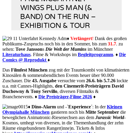
WINGS PLUS MAN (&
BAND) ON THE RUN –
EXHIBITION & TOUR
♦
Verlängert
!
Dank des großen
Publikums-Zuspruchs noch bis in den Sommer, bis zum
31.7
. zu
sehen:
Tove Jansson
s
Die Welt der Mumins
im Münchner
Literaturhaus
.
Filme & Workshops im
Begleitprogramm
. ♦
Die
Comics @ Reprodukt
♦
Das
Filmfest München
zog mit der Traumkombi von klimatisierten
Kinosälen & sommerabendlichen Events heuer über 90.000
Zuschauer. Die
43. Ausgabe
versuchte vom
26.6. bis 5.7.26
lockte
u.a. mit Cannes-Highlights,
den Cinemerit-Preisträgern David
Duchowny & Tony Servillo
,
diversen
Filmtalks &
Branchenevents. ♦
Die Preisträger-Filme 2026
♦
♦
Dino-Alarm
und -`
Experience
´: In der
Kleinen
Olympiahalle München
gastieren noch bis
Mitte September
die
beweglichen Animatronic-Riesenechsen aus dem
Jurassic World
-
Kosmos, umhegt von diversen, in die Themenhandlung der zehn
Räume eingebundenen Ranger(inne)n.
Tickets & Infos