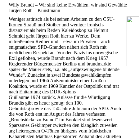
Willy Brandt – Wir sind keine Erwählten, wir sind Gewählte
Jürgen Roth – Kunstmann
Weniger satirisch als bei seinen Arbeiten zu den CSU-
Ikonen Strauß und Stoiber und weniger ironisch-
distanziert als beim Reden-Kaleidoskop zu Helmut
Schmidt geht Jürgen Roth hier zu Werke. Dem
mitreißenden Redner und – etwa im Privaten – auch
enigmatischen SPD-Granden nähert sich Roth mit
merklichem Respekt an. Vor den Nazis ins norwegische
Exil geflohen, wurde Brandt nach dem Krieg 1957
Regierender Bürgermeister Berlins und brandmarkte
später die Mauer stets, u.a. als „aufgezwungene blutende
Wunde“. Zunächst in zwei Bundestagswahlkämpfen
unterlegen und 1966 Außenminister einer Großen
Koalition, wurde er 1969 Kanzler der Ostpolitik und trat
nach Enttarnung des DDR-Spions
Guillaume 1974 zurück. Anlässe für die Würdigung
Brandts gibt es heuer genug: den 100.
Geburtstag sowie das 150-Jahre Jubiläum der SPD. Auch
die von Roth erst im August des Jahres verfassten
„Bruchstücke zu Brandt“ im Booklet sind lesenswert.
Sparsames Geklimper zwischen den klanglich zuweilen
arg heterogenen O-Tönen übrigens vom fränkischen
Kabarettisten Matthias Egersdörfer. Anhand des aktuellen