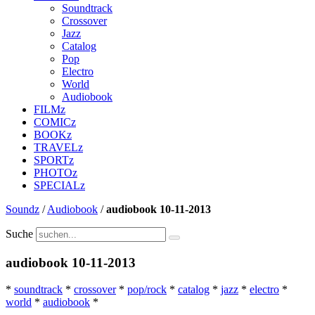
Soundtrack
Crossover
Jazz
Catalog
Pop
Electro
World
Audiobook
FILMz
COMICz
BOOKz
TRAVELz
SPORTz
PHOTOz
SPECIALz
Soundz
/
Audiobook
/
audiobook 10-11-2013
Suche
audiobook 10-11-2013
*
soundtrack
*
crossover
*
pop/rock
*
catalog
*
jazz
*
electro
*
world
*
audiobook
*