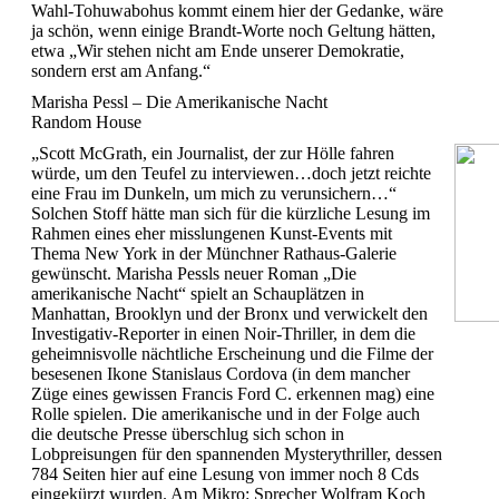
Wahl-Tohuwabohus kommt einem hier der Gedanke, wäre
ja schön, wenn einige Brandt-Worte noch Geltung hätten,
etwa „Wir stehen nicht am Ende unserer Demokratie,
sondern erst am Anfang.“
Marisha Pessl – Die Amerikanische Nacht
Random House
„Scott McGrath, ein Journalist, der zur Hölle fahren
würde, um den Teufel zu interviewen…doch jetzt reichte
eine Frau im Dunkeln, um mich zu verunsichern…“
Solchen Stoff hätte man sich für die kürzliche Lesung im
Rahmen eines eher misslungenen Kunst-Events mit
Thema New York in der Münchner Rathaus-Galerie
gewünscht. Marisha Pessls neuer Roman „Die
amerikanische Nacht“ spielt an Schauplätzen in
Manhattan, Brooklyn und der Bronx und verwickelt den
Investigativ-Reporter in einen Noir-Thriller, in dem die
geheimnisvolle nächtliche Erscheinung und die Filme der
besesenen Ikone Stanislaus Cordova (in dem mancher
Züge eines gewissen Francis Ford C. erkennen mag) eine
Rolle spielen. Die amerikanische und in der Folge auch
die deutsche Presse überschlug sich schon in
Lobpreisungen für den spannenden Mysterythriller, dessen
784 Seiten hier auf eine Lesung von immer noch 8 Cds
eingekürzt wurden. Am Mikro: Sprecher Wolfram Koch