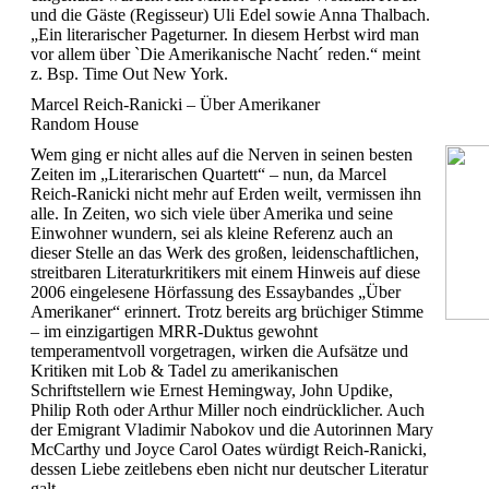
und die Gäste (Regisseur) Uli Edel sowie Anna Thalbach.
„Ein literarischer Pageturner. In diesem Herbst wird man
vor allem über `Die Amerikanische Nacht´ reden.“ meint
z. Bsp. Time Out New York.
Marcel Reich-Ranicki – Über Amerikaner
Random House
Wem ging er nicht alles auf die Nerven in seinen besten
Zeiten im „Literarischen Quartett“ – nun, da Marcel
Reich-Ranicki nicht mehr auf Erden weilt, vermissen ihn
alle. In Zeiten, wo sich viele über Amerika und seine
Einwohner wundern, sei als kleine Referenz auch an
dieser Stelle an das Werk des großen, leidenschaftlichen,
streitbaren Literaturkritikers mit einem Hinweis auf diese
2006 eingelesene Hörfassung des Essaybandes „Über
Amerikaner“ erinnert. Trotz bereits arg brüchiger Stimme
– im einzigartigen MRR-Duktus gewohnt
temperamentvoll vorgetragen, wirken die Aufsätze und
Kritiken mit Lob & Tadel zu amerikanischen
Schriftstellern wie Ernest Hemingway, John Updike,
Philip Roth oder Arthur Miller noch eindrücklicher. Auch
der Emigrant Vladimir Nabokov und die Autorinnen Mary
McCarthy und Joyce Carol Oates würdigt Reich-Ranicki,
dessen Liebe zeitlebens eben nicht nur deutscher Literatur
galt.