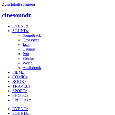
Zum Inhalt springen
cinesoundz
EVENTz
SOUNDz
Soundtrack
Crossover
Jazz
Catalog
Pop
Electro
World
Audiobook
FILMz
COMICz
BOOKz
TRAVELz
SPORTz
PHOTOz
SPECIALz
EVENTz
SOUNDz