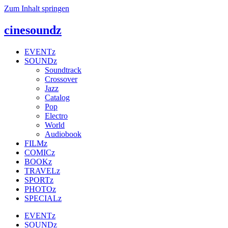
Zum Inhalt springen
cinesoundz
EVENTz
SOUNDz
Soundtrack
Crossover
Jazz
Catalog
Pop
Electro
World
Audiobook
FILMz
COMICz
BOOKz
TRAVELz
SPORTz
PHOTOz
SPECIALz
EVENTz
SOUNDz