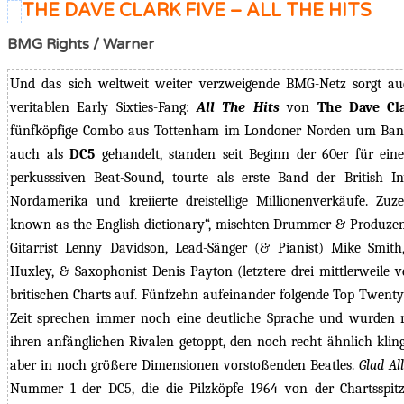
THE DAVE CLARK FIVE – ALL THE HITS
BMG Rights / Warner
Und das sich weltweit weiter verzweigende BMG-Netz sorgt au
veritablen Early Sixties-Fang:
All The Hits
von
The Dave Cla
fünfköpfige Combo aus Tottenham im Londoner Norden um Band
auch als
DC5
gehandelt, standen seit Beginn der 60er für ein
perkusssiven Beat-Sound, tourte als erste Band der British I
Nordamerika und kreiierte dreistellige Millionenverkäufe. Zuze
known as the English dictionary“, mischten Drummer & Produzen
Gitarrist Lenny Davidson,
Lead-Sänger (& Pianist) Mike Smith,
Huxley, & Saxophonist Denis Payton (letztere drei mittlerweile v
britischen Charts auf. F
ünfzehn aufeinander folgende Top Twenty 
Zeit sprechen immer noch eine deutliche Sprache und wurden
ihren anfänglichen Rivalen getoppt, den noch recht ähnlich klin
aber in noch größere Dimensionen vorstoßenden Beatles.
Glad All
Nummer 1 der DC5, die die Pilzköpfe 1964 von der Chartsspit