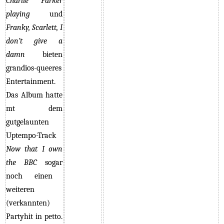
Charlie Parker
playing
und
Franky, Scarlett, I
don’t give a
damn
bieten
grandios-queeres
Entertainment.
Das Album hatte
mt dem
gutgelaunten
Uptempo-Track
Now that I own
the BBC
sogar
noch einen
weiteren
(verkannten)
Partyhit in petto.