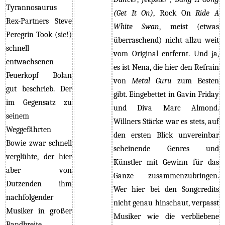
Tyrannosaurus
(Get It On)
, Rock On
Ride A
Rex-Partners Steve
White Swan
, meist (etwas
Peregrin Took (sic!)
überraschend) nicht allzu weit
schnell
vom Original entfernt. Und ja,
entwachsenen
es ist Nena, die hier den Refrain
Feuerkopf Bolan
von
Metal Guru
zum Besten
gut beschrieb. Der
gibt. Eingebettet in Gavin Friday
im Gegensatz zu
und Diva Marc Almond.
seinem
Willners Stärke war es stets, auf
Weggefährten
den ersten Blick unvereinbar
Bowie zwar schnell
scheinende Genres und
verglühte, der hier
Künstler mit Gewinn für das
aber von
Ganze zusammenzubringen.
Dutzenden ihm
Wer hier bei den Songcredits
nachfolgender
nicht genau hinschaut, verpasst
Musiker in großer
Musiker wie die verbliebene
Bandbreite