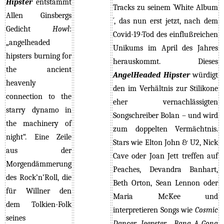
Hipster
entstammt
Tracks zu seinem `White Album
Allen Ginsbergs
´, das nun erst jetzt, nach dem
Gedicht
Howl
:
Covid-19-Tod
des einflußreichen
„angelheaded
Unikums
im April des Jahres
hipsters burning for
herauskommt. Dieses
the ancient
AngelHeaded Hipster
würdigt
heavenly
den im Verhältnis zur Stilikone
connection to the
eher vernachlässigten
starry dynamo in
Songschreiber Bolan – und wird
the machinery of
zum doppelten Vermächtnis.
night“. Eine Zeile
Stars wie Elton John & U2, Nick
aus der
Cave oder
Joan Jett
treffen auf
Morgendämmerung
Peaches, Devandra Banhart,
des Rock’n’Roll, die
Beth Orton, Sean Lennon oder
für Willner den
Maria McKee und
dem Tolkien-Folk
interpretieren Songs wie
Cosmic
seines
Dancer
,
Jeepster , Bang A Gong