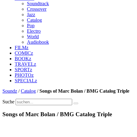
Soundtrack
Crossover
Jazz
Catalog
Pop
Electro
World
Audiobook
FILMz
COMICz
BOOKz
TRAVELz
SPORTz
PHOTOz
SPECIALz
Soundz
/
Catalog
/
Songs of Marc Bolan / BMG Catalog Triple
Suche
Songs of Marc Bolan / BMG Catalog Triple