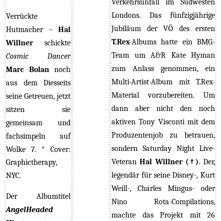
Verkehrsunfall im Südwesten
Londons. D
as fünfzigjährige
Verrückte
Jubiläum der VÖ des ersten
Hutmacher –
Hal
T.Rex
-Albums hatte ein BMG-
Willner
schickte
Team um A&R Kate Hyman
Cosmic Dancer
zum Anlass genommen, ein
Marc Bolan
noch
Multi-Artist-Album mit T.Rex-
aus dem Diesseits
Material vorzubereiten. Um
seine Getreuen, jetzt
dann aber nicht den noch
sitzen sie
aktiven Tony Visconti mit dem
gemeinsam und
Produzentenjob zu betrauen,
fachsimpeln auf
sondern
Saturday Night Live-
Wolke 7. *
Cover:
Veteran
Hal Willner (
†)
. Der,
Graphictherapy,
legendär für seine Disney-, Kurt
NYC.
Weill-, Charles Mingus- oder
Der Albumtitel
Nino Rota-Compilations,
AngelHeaded
machte das Projekt mit 26