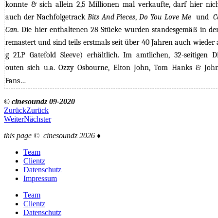
konnte & sich allein 2,5 Millionen mal verkaufte, darf hier nic
auch der Nachfolgetrack
Bits And Pieces
,
Do You Love Me
und
C
Can.
Die hier enthaltenen 28 Stücke wurden standesgemäß in d
remastert und sind teils erstmals seit über 40 Jahren auch wieder 
g
2LP Gatefold Sleeve)
erhältlich. Im amtlichen, 32-seitigen D
outen sich u.a. Ozzy Osbourne, Elton John, Tom Hanks & John
Fans…
©
cinesoundz 09-2020
Zurück
Zurück
Weiter
Nächster
this page © cinesoundz 2026 ♦
Team
Clientz
Datenschutz
Impressum
Team
Clientz
Datenschutz