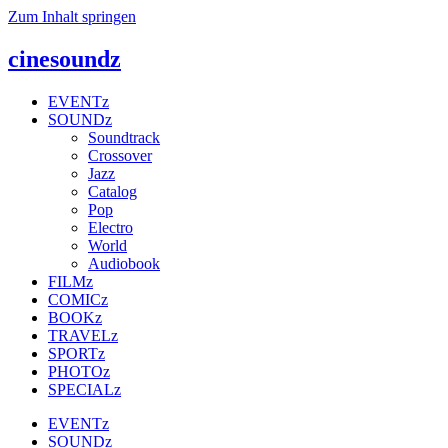
Zum Inhalt springen
cinesoundz
EVENTz
SOUNDz
Soundtrack
Crossover
Jazz
Catalog
Pop
Electro
World
Audiobook
FILMz
COMICz
BOOKz
TRAVELz
SPORTz
PHOTOz
SPECIALz
EVENTz
SOUNDz