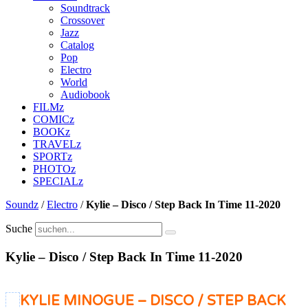
Soundtrack
Crossover
Jazz
Catalog
Pop
Electro
World
Audiobook
FILMz
COMICz
BOOKz
TRAVELz
SPORTz
PHOTOz
SPECIALz
Soundz
/
Electro
/
Kylie – Disco / Step Back In Time 11-2020
Suche
Kylie – Disco / Step Back In Time 11-2020
KYLIE MINOGUE – DISCO / STEP BACK