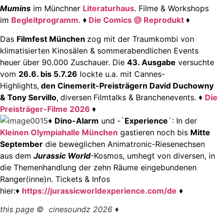
Mumins
im Münchner
Literaturhaus
.
Filme & Workshops
im
Begleitprogramm
. ♦
Die Comics @ Reprodukt
♦
Das
Filmfest München
zog mit der Traumkombi von
klimatisierten Kinosälen & sommerabendlichen Events
heuer über 90.000 Zuschauer. Die
43. Ausgabe
versuchte
vom
26.6. bis 5.7.26
lockte u.a. mit Cannes-
Highlights,
den Cinemerit-Preisträgern David Duchowny
& Tony Servillo
,
diversen
Filmtalks & Branchenevents. ♦
Die
Preisträger-Filme 2026
♦
♦
Dino-Alarm
und -`
Experience
´: In der
Kleinen Olympiahalle München
gastieren noch bis
Mitte
September
die beweglichen Animatronic-Riesenechsen
aus dem
Jurassic World
-Kosmos, umhegt von diversen, in
die Themenhandlung der zehn Räume eingebundenen
Ranger(inne)n.
Tickets & Infos
hier:
♦
https://jurassicworldexperience.com/de
♦
this page © cinesoundz 2026 ♦