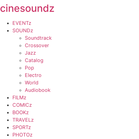
cinesoundz
Zum
Inhalt
springen
EVENTz
SOUNDz
Soundtrack
Crossover
Jazz
Catalog
Pop
Electro
World
Audiobook
FILMz
COMICz
BOOKz
TRAVELz
SPORTz
PHOTOz