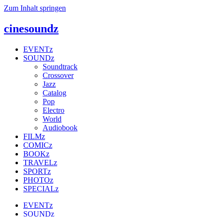
Zum Inhalt springen
cinesoundz
EVENTz
SOUNDz
Soundtrack
Crossover
Jazz
Catalog
Pop
Electro
World
Audiobook
FILMz
COMICz
BOOKz
TRAVELz
SPORTz
PHOTOz
SPECIALz
EVENTz
SOUNDz