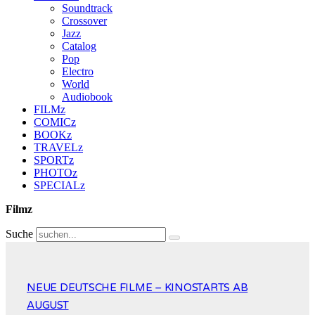
Soundtrack
Crossover
Jazz
Catalog
Pop
Electro
World
Audiobook
FILMz
COMICz
BOOKz
TRAVELz
SPORTz
PHOTOz
SPECIALz
Filmz
Suche
NEUE DEUTSCHE FILME – KINOSTARTS AB
AUGUST