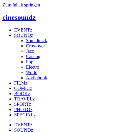
Zum Inhalt springen
cinesoundz
EVENTz
SOUNDz
Soundtrack
Crossover
Jazz
Catalog
Pop
Electro
World
Audiobook
FILMz
COMICz
BOOKz
TRAVELz
SPORTz
PHOTOz
SPECIALz
EVENTz
SOUNDz