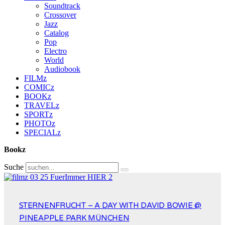
Soundtrack
Crossover
Jazz
Catalog
Pop
Electro
World
Audiobook
FILMz
COMICz
BOOKz
TRAVELz
SPORTz
PHOTOz
SPECIALz
Bookz
Suche
STERNENFRUCHT – A DAY WITH DAVID BOWIE @
PINEAPPLE PARK MÜNCHEN