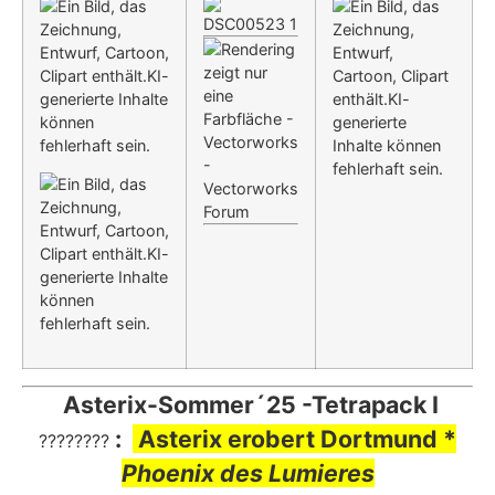
Asterix-Sommer´25 -Tetrapack I
:
Asterix erobert Dortmund *
????????
Phoenix des Lumieres