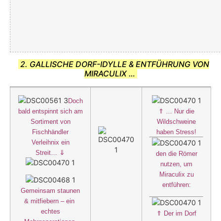
2. GALLISCHE DORF-IDYLLE & ENTFÜHRUNG VON
MIRACULIX …
Doch
bald entspinnt sich am
⇑
… Nur die
Sortiment von
Wildschweine
Fischhändler
haben Stress!
Verleihnix ein
⇓
Streit…
den die Römer
nutzen, um
Miraculix zu
entführen:
Gemeinsam staunen
& mitfiebern – ein
echtes
⇑
Der im Dorf