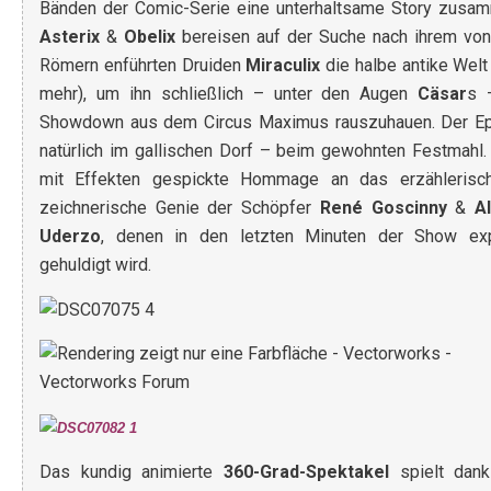
Bänden der Comic-Serie eine unterhaltsame Story zusa
Asterix
&
Obelix
bereisen auf der Suche nach ihrem vo
Römern enführten Druiden
Miraculix
die halbe antike Welt
mehr), um ihn schließlich – unter den Augen
Cäsar
s 
Showdown aus dem Circus Maximus rauszuhauen. Der Ep
natürlich im gallischen Dorf – beim gewohnten Festmahl.
mit Effekten gespickte Hommage an das erzählerisc
zeichnerische Genie der Schöpfer
René Goscinny
&
A
Uderzo
, denen in den letzten Minuten der Show expl
gehuldigt wird.
Das kundig animierte
360-Grad-Spektakel
spielt dank