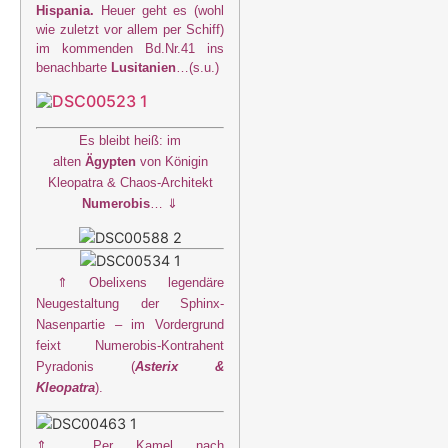
Hispania
.
Heuer geht es (wohl
wie zuletzt vor allem per Schiff)
im kommenden Bd.Nr.41 ins
benachbarte
Lusitanien
…(s.u.)
Es bleibt heiß: im
alten
Ägypten
von Königin
Kleopatra & Chaos-Architekt
Numerobis
… ⇓
⇑ Obelixens legendäre
Neugestaltung der Sphinx-
Nasenpartie – im Vordergrund
feixt Numerobis-Kontrahent
Pyradonis (
Asterix &
Kleopatra
).
⇑
Per Kamel nach