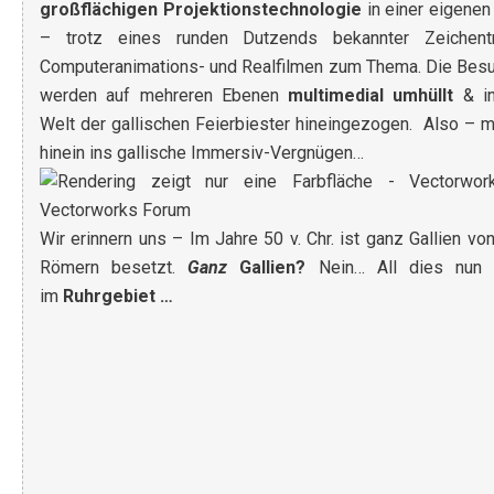
großflächigen Projektionstechnologie
in einer eigenen
– trotz eines runden Dutzends bekannter Zeichentri
Computeranimations- und Realfilmen zum Thema. Die Bes
werden auf mehreren Ebenen
multimedial umhüllt
& in
Welt der gallischen Feierbiester hineingezogen.
Also – m
hinein ins gallische Immersiv-Vergnügen…
Wir erinnern uns – Im Jahre 50 v. Chr. ist ganz Gallien vo
Römern besetzt.
Ganz
Gallien?
Nein… All dies nun 
im
Ruhrgebiet …