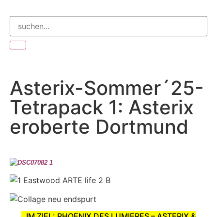
Asterix-Sommer´25-
Tetrapack 1: Asterix
eroberte Dortmund
..
IM ZIEL: PHOENIX DES LUMIERES
–
ASTERIX &