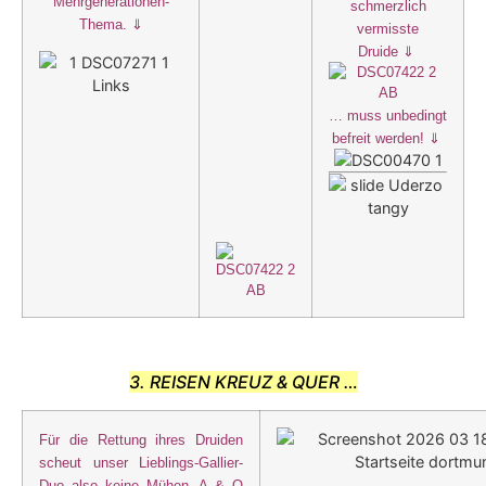
Mehrgenerationen-
schmerzlich
Thema. ⇓
vermisste
Druide
⇓
…
muss
unbedingt
befreit werden! ⇓
3.
REISEN KREUZ & QUER …
Für die Rettung ihres Druiden
scheut unser Lieblings-Gallier-
Duo also keine Mühen. A & O