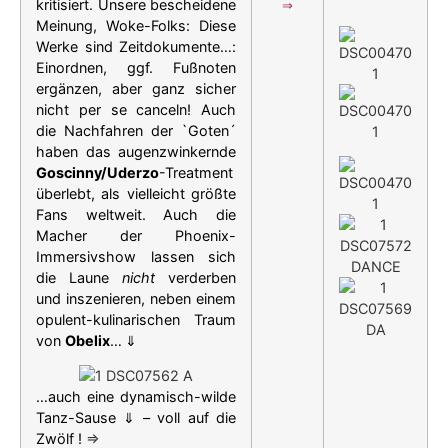
kritisiert.
Unsere bescheidene
⇒
Meinung, Woke-Folks:
Diese
Werke sind Zeitdokumente…:
Einordnen, ggf. Fußnoten
ergänzen, aber ganz sicher
nicht per se canceln!
Auch
die Nachfahren der `Goten´
haben das augenzwinkernde
Goscinny/Uderzo
-Treatment
überlebt, als vielleicht größte
Fans weltweit. Auch die
Macher der Phoenix-
Immersivshow lassen sich
die Laune
nicht
verderben
und inszenieren, neben einem
opulent-kulinarischen Traum
von
Obelix
…
⇓
…auch eine dynamisch-wilde
Tanz-Sause ⇓ – voll auf die
Zwölf !
⇒