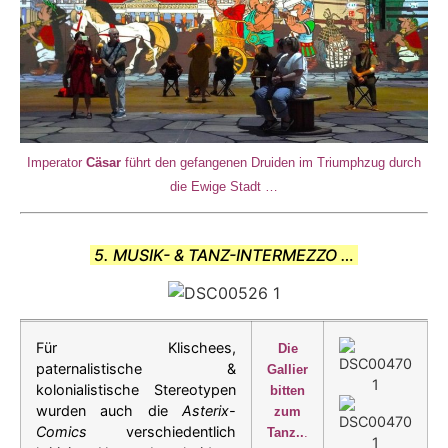
Imperator
Cäsar
führt den gefangenen Druiden im Triumphzug durch
die Ewige Stadt
…
5. MUSIK- & TANZ-INTERMEZZO …
Für Klischees,
Die
paternalistische &
Gallier
kolonialistische Stereotypen
bitten
wurden auch die
Asterix-
zum
Comics
verschiedentlich
Tanz..
.