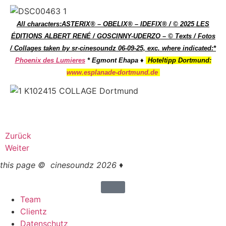
All characters:
ASTERIX® – OBELIX® – IDEFIX® / © 2025 LES
ÉDITIONS ALBERT RENÉ / GOSCINNY-UDERZO
–
© Texts /
Fotos
/ Collages taken by sr-cinesoundz 06-09-25, exc. where indicated:*
Phoenix des Lumieres
* Egmont Ehapa
♦
.
Hoteltipp Dortmund:
www.esplanade-dortmund.de
Zurück
Weiter
this page © cinesoundz 2026 ♦
Team
Clientz
Datenschutz