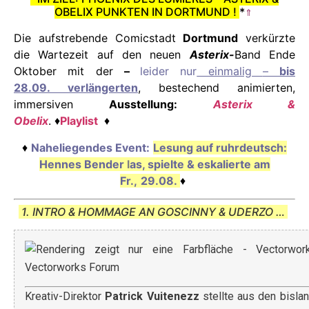
OBELIX PUNKTEN IN DORTMUND !
*
⇑
Die aufstrebende Comicstadt
Dortmund
verkürzte
die Wartezeit auf den neuen
Asterix-
Band Ende
Oktober mit der
–
leider nur
einmalig
–
bis
28.09.
verlängerten
, bestechend animierten,
immersiven
Ausstellung
:
Asterix &
Obelix
.
♦
Playlist
♦
♦
Naheliegendes Event:
Lesung auf ruhrdeutsch:
Hennes Bender
l
as, spielte & eskalierte am
Fr.,
29.08.
♦
1. INTRO & HOMMAGE AN GOSCINNY & UDERZO …
Kreativ-Direktor
Patrick Vuitenezz
stellte aus den bisla